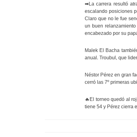
➡La carrera resultó at
escalando posiciones po
Claro que no le fue senc
un buen relanzamiento s
encabezado por su papá
Malek El Bacha también
anual. Troubul, que lide
Néstor Pérez en gran fa
cerró las 7º primeras ub
🔥El torneo quedó al ro
tiene 54 y Pérez cierra 