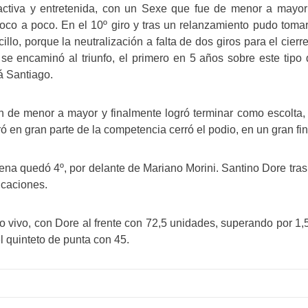
ractiva y entretenida, con un Sexe que fue de menor a mayor
co a poco. En el 10º giro y tras un relanzamiento pudo tomar 
illo, porque la neutralización a falta de dos giros para el cierr
e encaminó al triunfo, el primero en 5 años sobre este tipo d
 Santiago.
 de menor a mayor y finalmente logró terminar como escolta, 
ró en gran parte de la competencia cerró el podio, en un gran f
ena quedó 4º, por delante de Mariano Morini. Santino Dore tras
icaciones.
jo vivo, con Dore al frente con 72,5 unidades, superando por 1
el quinteto de punta con 45.