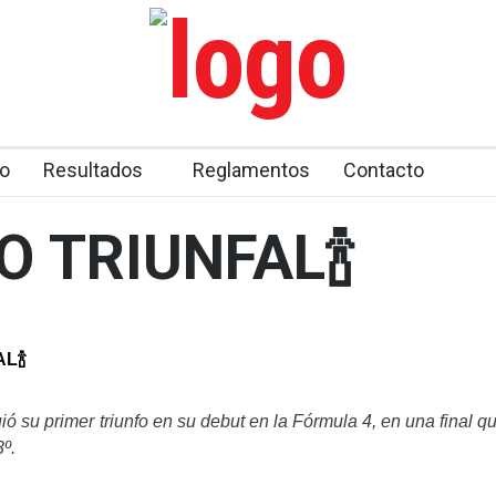
o
Resultados
Reglamentos
Contacto
 TRIUNFAL🍾
L🍾
ó su primer triunfo en su debut en la Fórmula 4, en una final q
3º.