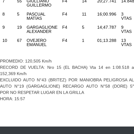
7
55
GIULLIANO
F4
14
20;27.741
14.84
GUILLERMO
8
5
PASCUAL
F4
11
16;00.996
3
MATÍAS
VTAS
9
19
GARGAGLIONE
F4
5
14;47.787
9
ALEXANDER
VTAS
10
67
OVEJERO
F4
1
01;13.288
13
EMANUEL
VTAS
PROMEDIO: 120,505 Km/h
RECORD DE VUELTA: Nro 15 (EL BACHA) Vta 14 en 1:08.518 a
152,369 Km/h
EXCLUIDO AUTO N°43 (BRITEZ) POR MANIOBRA PELIGROSA AL
AUTO N°19 (GARGAGLIONE) RECARGO AUTO N°58 (DORE) 5″
POR NO RESPETAR LUGAR EN LA GRILLA
HORA: 15:57