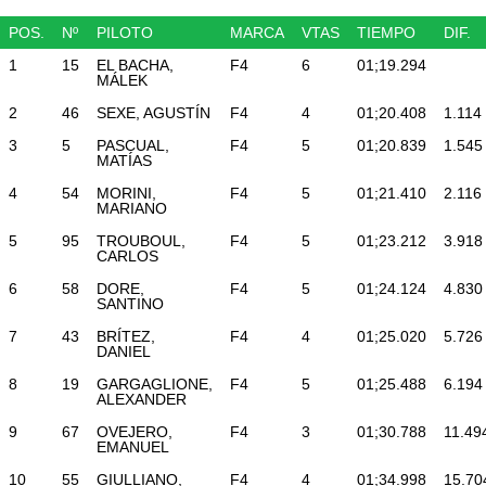
POS.
Nº
PILOTO
MARCA
VTAS
TIEMPO
DIF.
1
15
EL BACHA,
F4
6
01;19.294
MÁLEK
2
46
SEXE, AGUSTÍN
F4
4
01;20.408
1.114
3
5
PASCUAL,
F4
5
01;20.839
1.545
MATÍAS
4
54
MORINI,
F4
5
01;21.410
2.116
MARIANO
5
95
TROUBOUL,
F4
5
01;23.212
3.918
CARLOS
6
58
DORE,
F4
5
01;24.124
4.830
SANTINO
7
43
BRÍTEZ,
F4
4
01;25.020
5.726
DANIEL
8
19
GARGAGLIONE,
F4
5
01;25.488
6.194
ALEXANDER
9
67
OVEJERO,
F4
3
01;30.788
11.49
EMANUEL
10
55
GIULLIANO,
F4
4
01;34.998
15.70