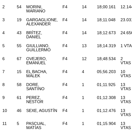
2
54
MORINI,
F4
14
18;00.161
12.14
MARIANO
3
19
GARGAGLIONE,
F4
14
18;11.048
23.03
ALEXANDER
4
43
BRÍTEZ,
F4
14
18;12.673
24.65
DANIEL
5
55
GIULLIANO,
F4
13
18;14.319
1 VTA
GUILLERMO
6
67
OVEJERO,
F4
12
18;48.534
2
EMANUEL
VTAS
7
15
EL BACHA,
F4
4
05;56.203
10
MÁLEK
VTAS
8
58
DORE,
F4
1
01;11.925
13
SANTINO
VTAS
9
61
PEREZ,
F4
1
01;12.308
13
NESTOR
VTAS
10
46
SEXE, AGUSTÍN
F4
1
01;12.476
13
VTAS
11
5
PASCUAL,
F4
1
01;15.904
13
MATÍAS
VTAS