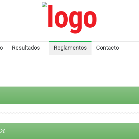
o
Resultados
Reglamentos
Contacto
026