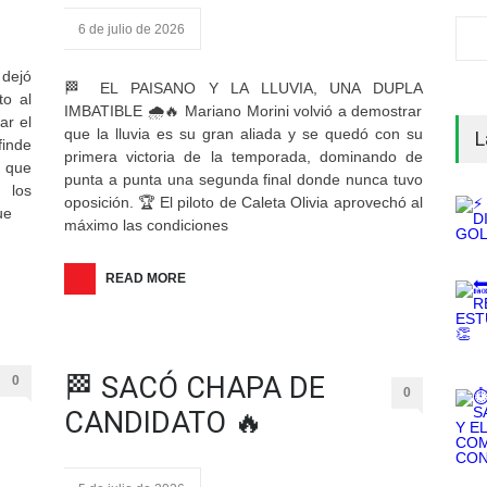
6 de julio de 2026
dejó
🏁 EL PAISANO Y LA LLUVIA, UNA DUPLA
to al
IMBATIBLE 🌧️🔥 Mariano Morini volvió a demostrar
ar el
que la lluvia es su gran aliada y se quedó con su
L
finde
primera victoria de la temporada, dominando de
 que
punta a punta una segunda final donde nunca tuvo
 los
oposición. 🏆 El piloto de Caleta Olivia aprovechó al
ue
máximo las condiciones
READ MORE
🏁 SACÓ CHAPA DE
0
0
CANDIDATO 🔥