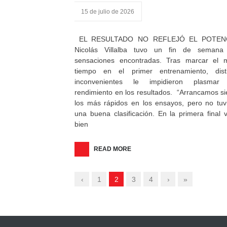
15 de julio de 2026
EL RESULTADO NO REFLEJÓ EL POTEN
Nicolás Villalba tuvo un fin de semana
sensaciones encontradas. Tras marcar el m
tiempo en el primer entrenamiento, disti
inconvenientes le impidieron plasmar
rendimiento en los resultados. “Arrancamos s
los más rápidos en los ensayos, pero no tu
una buena clasificación. En la primera final 
bien
READ MORE
‹
1
2
3
4
›
»