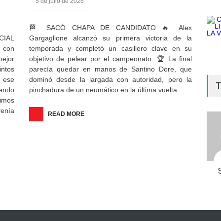
5 de julio de 2026
🏁 SACÓ CHAPA DE CANDIDATO 🔥 Alex
CIAL
Gargaglione alcanzó su primera victoria de la
 con
temporada y completó un casillero clave en su
ejor
objetivo de pelear por el campeonato. 🏆 La final
ntos
parecía quedar en manos de Santino Dore, que
 ese
dominó desde la largada con autoridad, pero la
T
iendo
pinchadura de un neumático en la última vuelta
vimos
venía
READ MORE