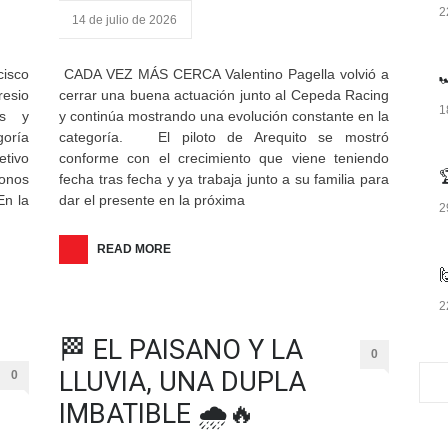
2
14 de julio de 2026
isco
CADA VEZ MÁS CERCA Valentino Pagella volvió a

resio
cerrar una buena actuación junto al Cepeda Racing
1
es y
y continúa mostrando una evolución constante en la
goría
categoría. El piloto de Arequito se mostró
etivo
conforme con el crecimiento que viene teniendo

donos
fecha tras fecha y ya trabaja junto a su familia para
En la
dar el presente en la próxima
2
READ MORE

2
🏁 EL PAISANO Y LA
0
LLUVIA, UNA DUPLA
0
IMBATIBLE 🌧️🔥